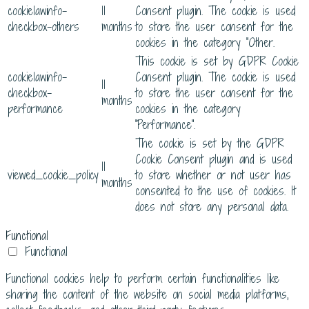
cookielawinfo-
11
Consent plugin. The cookie is used
checkbox-others
months
to store the user consent for the
cookies in the category "Other.
This cookie is set by GDPR Cookie
cookielawinfo-
Consent plugin. The cookie is used
11
checkbox-
to store the user consent for the
months
performance
cookies in the category
"Performance".
The cookie is set by the GDPR
Cookie Consent plugin and is used
11
viewed_cookie_policy
to store whether or not user has
months
consented to the use of cookies. It
does not store any personal data.
Functional
Functional
Functional cookies help to perform certain functionalities like
sharing the content of the website on social media platforms,